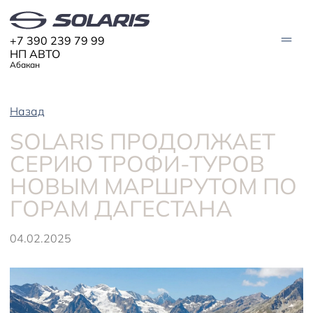
+7 390 239 79 99
НП АВТО
Абакан
Назад
АВТО В НАЛИЧИИ
SOLARIS ПРОДОЛЖАЕТ
МОДЕЛИ
СЕРИЮ ТРОФИ-ТУРОВ
Solaris HC
Solaris KRX
НОВЫМ МАРШРУТОМ ПО
ЦИФРОВОЙ АВТОМОБИЛЬ
Solaris KRS
Solaris HS
ГОРАМ ДАГЕСТАНА
ПОКУПАТЕЛЯМ
Кредит
04.02.2025
Трейд-ин
СЕРВИС
Корпоративным клиентам
Запасные части
Оригинальные аксессуары
Запись на сервис
Тест-драйв
О ДИЛЕРЕ
Гарантия
Solaris Страхование
Контакты
Руководства
Solaris Забота
Информация о дилере
Помощь на дорогах
Плати частями