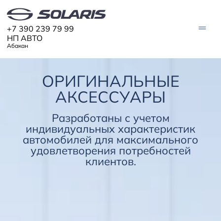
+7 390 239 79 99
НП АВТО
Абакан
ОРИГИНАЛЬНЫЕ
АВТО В НАЛИЧИИ
АКСЕССУАРЫ
МОДЕЛИ
Разработаны с учетом
Solaris HC
Solaris KRX
индивидуальных характеристик
ЦИФРОВОЙ АВТОМОБИЛЬ
Solaris KRS
автомобилей для максимального
Solaris HS
удовлетворения потребностей
ПОКУПАТЕЛЯМ
клиентов.
Кредит
Трейд-ин
СЕРВИС
Корпоративным клиентам
Запасные части
Оригинальные аксессуары
Запись на сервис
Тест-драйв
О ДИЛЕРЕ
Гарантия
Solaris Страхование
Контакты
Руководства
Solaris Забота
Информация о дилере
Помощь на дорогах
Плати частями