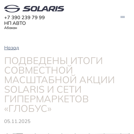
+7 390 239 79 99
НП АВТО
Абакан
Назад
АВТО В НАЛИЧИИ
ПОДВЕДЕНЫ ИТОГИ
МОДЕЛИ
СОВМЕСТНОЙ
Solaris HC
Solaris KRX
МАСШТАБНОЙ АКЦИИ
ЦИФРОВОЙ АВТОМОБИЛЬ
Solaris KRS
Solaris HS
SOLARIS И СЕТИ
ПОКУПАТЕЛЯМ
ГИПЕРМАРКЕТОВ
Кредит
Трейд-ин
СЕРВИС
«ГЛОБУС»
Корпоративным клиентам
Запасные части
Оригинальные аксессуары
Запись на сервис
Тест-драйв
О ДИЛЕРЕ
05.11.2025
Гарантия
Solaris Страхование
Контакты
Руководства
Solaris Забота
Информация о дилере
Помощь на дорогах
Плати частями